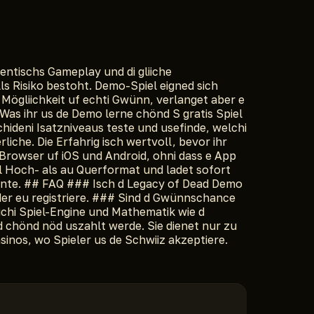
identischs Gameplay und di gliiche
 Risiko bestoht. Demo-Spiel eigned sich
Mögliichkeit uf echti Gwünn, verlanget aber e
# Was ihr us de Demo lerne chönd S gratis Spiel
chideni Isatzniveaus teste und usefinde, welchi
iche. Die Erfahrig isch wertvoll, bevor ihr
Browser uf iOS und Android, ohni dass e App
l Hoch- als au Querformat und ladet sofort
ariante. ## FAQ ### Isch d Legacy of Dead Demo
 oder eu registriere. ### Sind d Gwünnschance
liichi Spiel-Engine und Mathematik wie d
chönd nöd uszahlt werde. Sie dienet nur zu
sinos, wo Spieler us de Schwiiz akzeptiere.