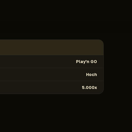
Play'n GO
Hoch
5.000x