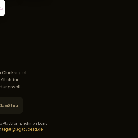
Legacy of Dead Support
Online — Antwort in ~1 Min.
n Glücksspiel
ßlich für
rtungsvoll.
GamStop
ne Plattform, nehmen keine
an
legal@legacydead.de
;